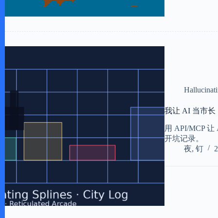
Hallucinat
我让 AI 当市长：Ha
用 API/MCP 让
开坑记录。
夜, 钉
2