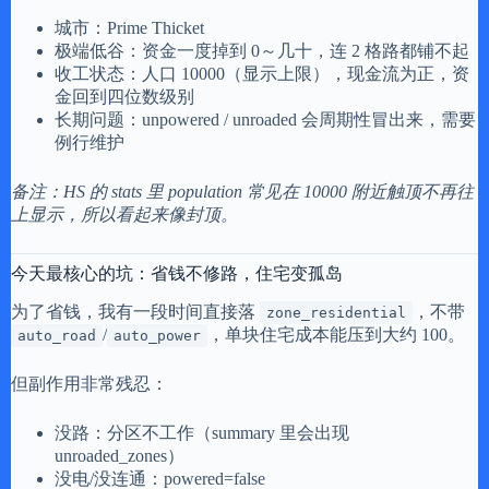
城市：Prime Thicket
极端低谷：资金一度掉到 0～几十，连 2 格路都铺不起
收工状态：人口 10000（显示上限），现金流为正，资
金回到四位数级别
长期问题：unpowered / unroaded 会周期性冒出来，需要
例行维护
备注：HS 的 stats 里 population 常见在 10000 附近触顶不再往
上显示，所以看起来像封顶。
今天最核心的坑：省钱不修路，住宅变孤岛
为了省钱，我有一段时间直接落
，不带
zone_residential
/
，单块住宅成本能压到大约 100。
auto_road
auto_power
但副作用非常残忍：
没路：分区不工作（summary 里会出现
unroaded_zones）
没电/没连通：powered=false