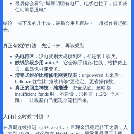
最后你会看到“城里明明有电厂、电线也拉了，但某些
住宅就是没电”
结论：省下来的几十块，最后会用几百块 + 一堆操作数还回
去。
真正有效的打法：先活下来，再谈规划
先电再区
：没电就别大规模划区，都是纸上谈兵。
缺钱阶段少用 auto_*
：它会顺手铺路/拉线，维护费上
去，孤岛也可能变多。
清零式维护比精修电网更现实
：unpowered 出来后，
bulldoze 往往比“拉线精修”更稳定、更省操作数。
真正的回血神技：纯推进
：资金见底、建啥都
insufficient_funds 时，不建设，只推进（12/24 个月一
跳），让税基自己把现金流拉回来。
人口什么时候“封顶”？
在后期连续推进（24+12+24…）且现金流稳定转正之后，人
口冲到 10000。这个数在 HS/Micropolis 里常见是显示上限