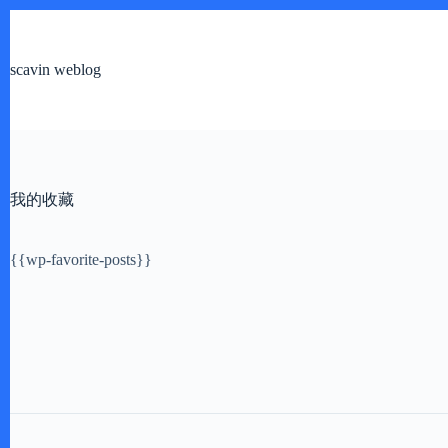
跳
过
内
scavin weblog
容
我的收藏
{{wp-favorite-posts}}