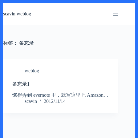
跳
过
scavin weblog
内
容
标签：
备忘录
weblog
备忘录1
懒得弄到 evernote 里，就写这里吧 Amazon…
scavin
2012/11/14