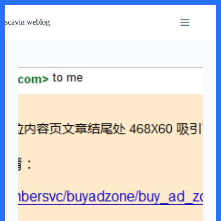
跳
过
scavin weblog
内
容