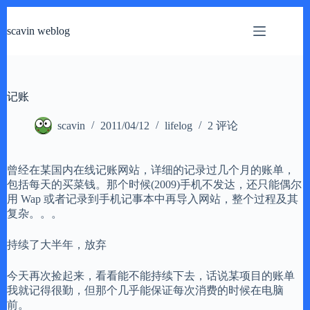
跳
过
scavin weblog
内
容
记账
scavin
2011/04/12
lifelog
2 评论
曾经在某国内在线记账网站，详细的记录过几个月的账单，
包括每天的买菜钱。那个时候(2009)手机不发达，还只能偶尔
用 Wap 或者记录到手机记事本中再导入网站，整个过程及其
复杂。。。
持续了大半年，放弃
今天再次捡起来，看看能不能持续下去，话说某项目的账单
我就记得很勤，但那个几乎能保证每次消费的时候在电脑
前。