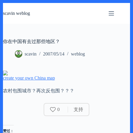
跳
过
scavin weblog
内
容
你在中国有去过那些地区？
scavin
2007/05/14
weblog
create your own China map
农村包围城市？再次反包围？？？
0
支持
赞过：