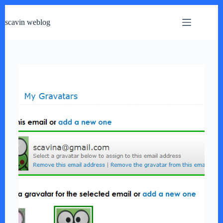
跳
过
scavin weblog
内
容