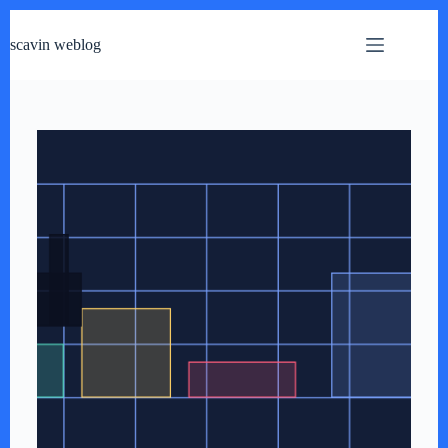
跳
过
scavin weblog
内
容