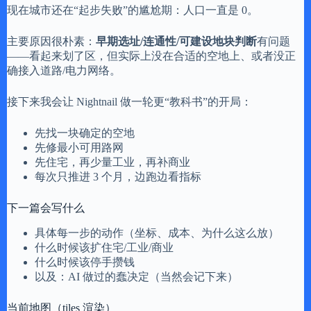
现在城市还在“起步失败”的尴尬期：人口一直是 0。
主要原因很朴素：
早期选址/连通性/可建设地块判断
有问题
——看起来划了区，但实际上没在合适的空地上、或者没正
确接入道路/电力网络。
接下来我会让 Nightnail 做一轮更“教科书”的开局：
先找一块确定的空地
先修最小可用路网
先住宅，再少量工业，再补商业
每次只推进 3 个月，边跑边看指标
下一篇会写什么
具体每一步的动作（坐标、成本、为什么这么放）
什么时候该扩住宅/工业/商业
什么时候该停手攒钱
以及：AI 做过的蠢决定（当然会记下来）
当前地图（tiles 渲染）