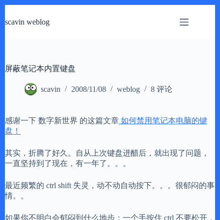
跳
过
scavin weblog
内
容
屏蔽笔记本内置键盘
scavin
2008/11/08
weblog
8 评论
感谢一下 数字新世界 的这篇文章
如何禁用笔记本电脑的键
盘！
其实，折腾了好久。自从上次键盘进醋后，就出现了问题，
一直坚持到了现在，有一年了。。。
最近频繁的 ctrl shift 失灵，动不动自动按下。。。很郁闷的事
情。。
如果你不明白会郁闷到什么地步：一个手按住 ctrl 不要松开，