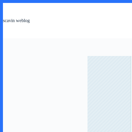
跳
过
内
scavin weblog
容