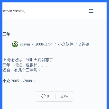
跳
过
scavin weblog
内
容
三年
scavin
2008/11/04
小众软件
2 评论
上周还记得，到那天真就忘了
三年，很短，也很长。。。
还会，有几个三年呢？
小众 200511-200811
0
支持