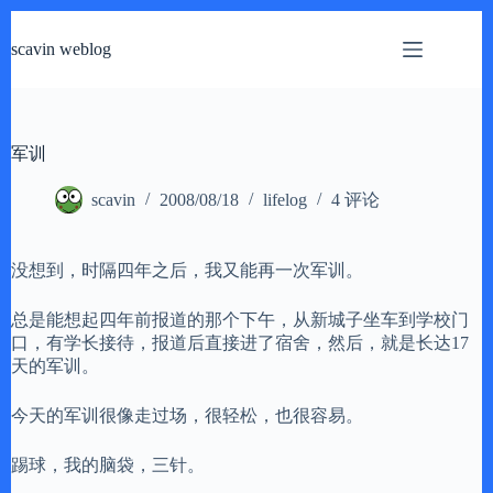
跳
过
scavin weblog
内
容
军训
scavin
2008/08/18
lifelog
4 评论
没想到，时隔四年之后，我又能再一次军训。
总是能想起四年前报道的那个下午，从新城子坐车到学校门
口，有学长接待，报道后直接进了宿舍，然后，就是长达17
天的军训。
今天的军训很像走过场，很轻松，也很容易。
踢球，我的脑袋，三针。