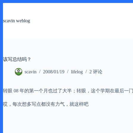
跳
过
内
scavin weblog
容
该写总结吗？
scavin
2008/01/19
lifelog
2 评论
转眼 08 年的第一个月也过了大半；转眼，这个学期在最后
哎，每次想多写点都没有力气，就这样吧