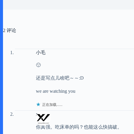
2 评论
小毛
🙂
还是写点儿啥吧～～:D
we are watching you
正在加载……
xxxl
你真强。吃床单的吗？也能这么快搞破。