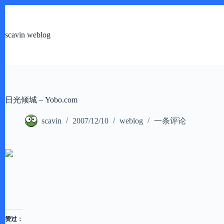
跳
过
内
scavin weblog
容
日光倾城 – Yobo.com
scavin
2007/12/10
weblog
一条评论
赞过：