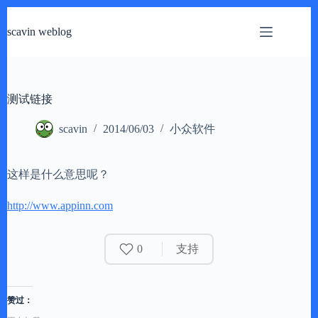
跳
过
scavin weblog
内
容
测试链接
scavin
2014/06/03
小众软件
这样是什么意思呢？
http://www.appinn.com
0
支持
赞过：