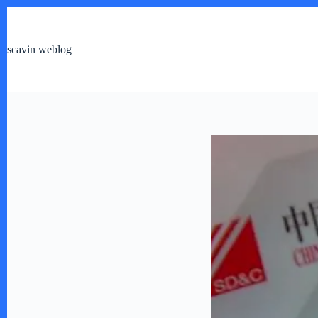
跳
过
内
scavin weblog
容