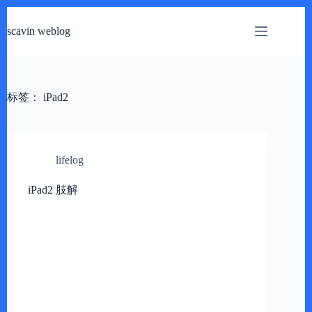
跳
过
scavin weblog
内
容
标签：
iPad2
lifelog
iPad2 肢解