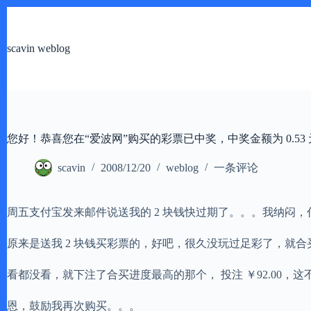
跳
过
内
scavin weblog
容
您好！恭喜您在“爱波网”购买的彩票已中奖，中奖金额为 0.53 
scavin
2008/12/20
weblog
一条评论
周五支付宝发来邮件说送我的 2 块钱快过期了。。。我纳闷
原来是送我 2 块钱买彩票的，好吧，很久没玩过足彩了，就合
看都没看，就下注了合买进度最高的那个， 投注 ￥92.00，这不，
恩，鼓励我再次购买。。。