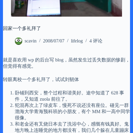
回家一个多礼拜了
scavin
2008/07/07
lifelog
4 评论
就是喜欢用 wp 的后台写 blog，虽然发生过丢失数据的惨剧，
但觉得有感觉。
转眼离校一个多礼拜了，试试刘韧体
卧铺到西安，整个过程和谐美好。途中知道了 628 事
件，又知道 zuola 前往了。
犯混再次上了绿皮车，慢死不说还没有座位。碰见一群
渤海大学青海预科班的小朋友，有个 MM 和一高中同学
很像。
和老金还有叉烧日本去了洗浴中心，感慨有钱真好。鬼
地方晚上连睡觉的地方都没有，我们几个躲在儿童蹦床