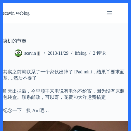
跳
过
scavin weblog
内
容
换机的节奏
scavin
2013/11/29
lifelog
2 评论
其实之前就联系了一个家伙出掉了 iPad mini，结果丫要求面
基….然后不要了
昨天出掉后，今早顺丰来电说有电池不给寄，因为没有原装
包装盒。联系邮政，可以寄，花费70大洋运费搞定
纪念一下，换 Air 吧…